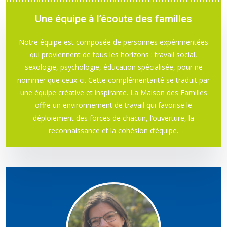
Une équipe à l’écoute des familles
Notre équipe est composée de personnes expérimentées
qui proviennent de tous les horizons : travail social,
sexologie, psychologie, éducation spécialisée, pour ne
nommer que ceux-ci. Cette complémentarité se traduit par
une équipe créative et inspirante. La Maison des Familles
offre un environnement de travail qui favorise le
déploiement des forces de chacun, l’ouverture, la
reconnaissance et la cohésion d’équipe.