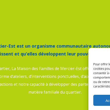
cier-Est est un organisme communautaire autono
issent et qu’elles développent leur pouvoir d’agir s
Pour offrir 
artier, La Maison des Familles de Mercier-Est offre depuis 19
cookies pou
consentir à
forme d’ateliers, d’interventions ponctuelles, d’accompagne
comportement
ou de retire
ctions et notre capacité à développer des partenariats solide
caractéristi
matière familiale du quartier.
Ac