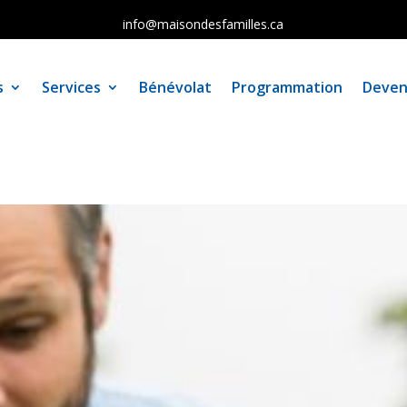
info@maisondesfamilles.ca
s
Services
Bénévolat
Programmation
Deven