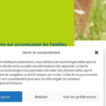
me qui accompagne les familles
ur leur qualité de vie.
Gérer le consentement
les meilleures expériences, nous utilisons des technologies telles que les
98 de multiples services de soutien et
r stocker et/ou accéder aux informations des appareils. Le fait de
 ces technologies nous permettra de traiter des données telles que le
ments et de références. Nous nous
 de navigation ou les ID uniques sur ce site. Le fait de ne pas consentir
r son consentement peut avoir un effet négatif sur certaines
s, ce qui fait de nous le référent en
ques et fonctions.
cepter
Refuser
Voir les préférences