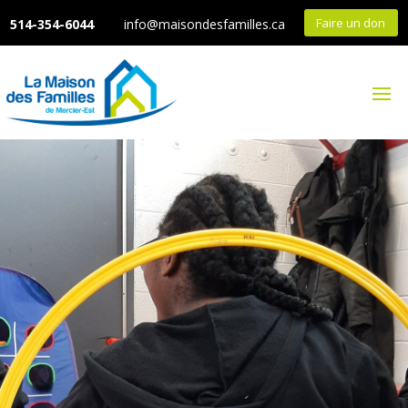
Faire un don
514-354-6044
info@maisondesfamilles.ca