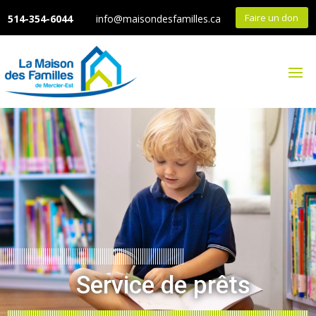
Faire un don
514-354-6044
info@maisondesfamilles.ca
Service de prêts